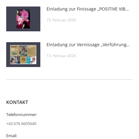
Einladung zur Finissage „POSITIVE VIBES“ in der Private Gallery von Roland Puschitz und im Wieden-Bräu
15. Februar 2026
Einladung zur Vernissage „Verführung, Feuer, Spiel & Eleganz“ in den Seminarräumlichkeiten von one4you
13. Februar 2026
KONTAKT
Telefonnummer:
+43 676 6605640
Email: