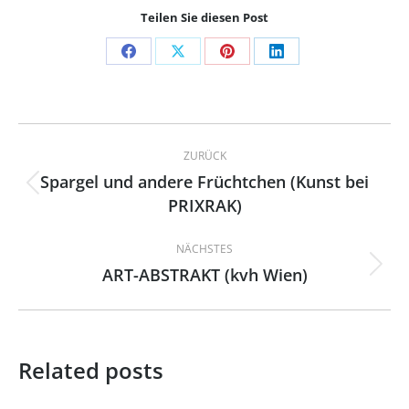
Teilen Sie diesen Post
Share
Share
Share
Share
on
on
on
on
Facebook
X
Pinterest
LinkedIn
Kommentarnavigation
ZURÜCK
Spargel und andere Früchtchen (Kunst bei
Vorheriger
PRIXRAK)
Beitrag:
NÄCHSTES
ART-ABSTRAKT (kvh Wien)
Nächster
Beitrag:
Related posts