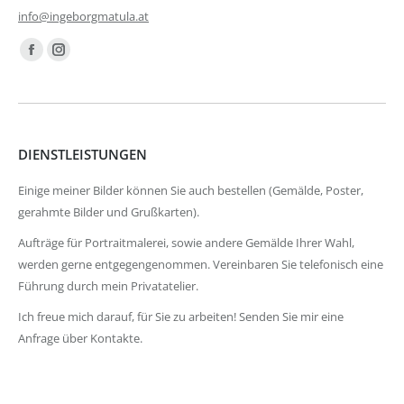
info@ingeborgmatula.at
Finden Sie uns auf:
Facebook
Instagram
page
page
opens
opens
in
in
DIENSTLEISTUNGEN
new
new
window
window
Einige meiner Bilder können Sie auch bestellen (Gemälde, Poster,
gerahmte Bilder und Grußkarten).
Aufträge für Portraitmalerei, sowie andere Gemälde Ihrer Wahl,
werden gerne entgegengenommen. Vereinbaren Sie telefonisch eine
Führung durch mein Privatatelier.
Ich freue mich darauf, für Sie zu arbeiten! Senden Sie mir eine
Anfrage über Kontakte.