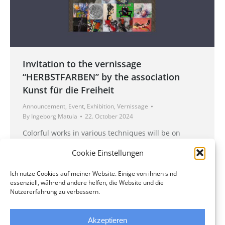
Invitation to the vernissage
“HERBSTFARBEN” by the association
Kunst für die Freiheit
Announcement
,
Event
,
Exhibition
,
Vernissage
By
Ingeborg Matula
22. October 2024
Colorful works in various techniques will be on
display. The artists and the organizer Ibrahim
Cookie Einstellungen
Barghoud are looking forward to welcoming
numerous art lovers.
Ich nutze Cookies auf meiner Website. Einige von ihnen sind
essenziell, während andere helfen, die Website und die
All exhibits are of course also available for purchase.
Nutzererfahrung zu verbessern.
Akzeptieren