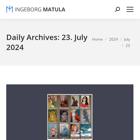
Search:
Daily Archives:
23. July
You are here:
Home
2024
July
2024
23