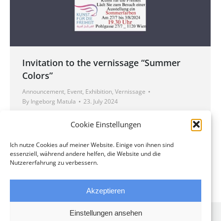
Invitation to the vernissage “Summer
Colors”
Announcement
,
Event
,
Exhibition
,
Vernissage
By
Ingeborg Matula
23. July 2024
Interesting works in various techniques will be on
Cookie Einstellungen
display. The artists are looking forward to welcoming
numerous visitors. All exhibits are also available for
Ich nutze Cookies auf meiner Website. Einige von ihnen sind
essenziell, während andere helfen, die Website und die
purchase.
Nutzererfahrung zu verbessern.
Akzeptieren
Einstellungen ansehen